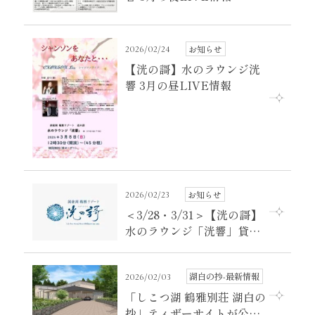
お知らせ
2026/02/24
【洸の謌】水のラウンジ洸
響 3月の昼LIVE情報
お知らせ
2026/02/23
＜3/28・3/31＞【洸の謌】
水のラウンジ「洸響」貸切
のご案内
湖白の抄‐最新情報
2026/02/03
「しこつ湖 鶴雅別荘 湖白の
抄」ティザーサイトが公開