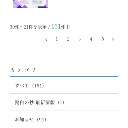
161
30件～21件を表示 /
件中
1
2
3
4
5
カテゴリ
すべて（161）
湖白の抄‐最新情報（1）
お知らせ（91）