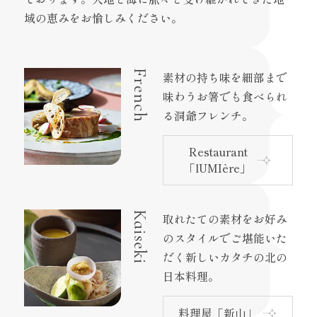
域の恵みをお愉しみください。
French
素材の持ち味を細部まで
味わうお箸でも食べられ
る洞爺フレンチ。
Restaurant
「lUMIère」
Kaiseki
取れたての素材をお好み
のスタイルでご堪能いた
だく新しいカタチの北の
日本料理。
料理屋「新山」