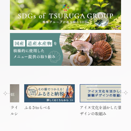
アイヌ文化を活かした景観デ
る
鶴雅アドベンチャーベー
ザインの取組み
「SIRI」