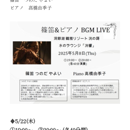
ピアノ 高橋由季子
♦5/22(木)
①19:00～ ②20:00～ (各40分間)