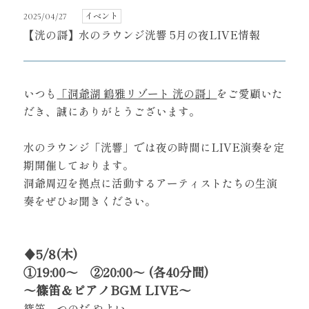
イベント
2025/04/27
【洸の謌】水のラウンジ洸響 5月の夜LIVE情報
いつも
「洞爺湖 鶴雅リゾート 洸の謌」
をご愛顧いた
だき、誠にありがとうございます。
水のラウンジ「洸響」では夜の時間にLIVE演奏を定
期開催しております。
洞爺周辺を拠点に活動するアーティストたちの生演
奏をぜひお聞きください。
♦5/8(木)
①19:00～ ②20:00～ (各40分間)
〜篠笛＆ピアノBGM LIVE〜
篠笛 つのだ やよい